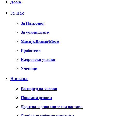
Дома
За Нас
За Патронот
За училиштето
Мисија/Визија/Мото
Вработени
Кадровски услови
Ученици
Настава
Распоред на часови
Приемни денови
Додатна и дополнителна настава
Слободни изборни предмети