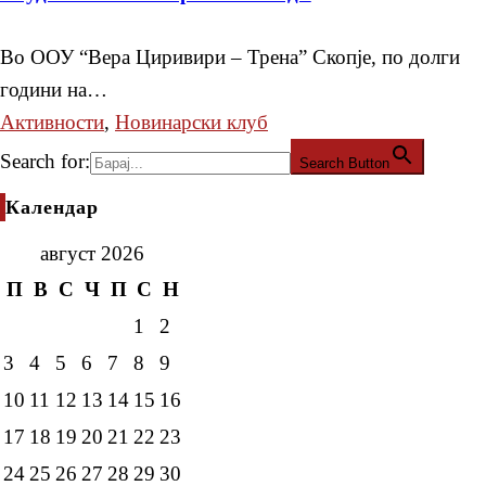
Во ООУ “Вера Циривири – Трена” Скопје, по долги
години на…
Активности
,
Новинарски клуб
Search for:
Search Button
Календар
август 2026
П
В
С
Ч
П
С
Н
1
2
3
4
5
6
7
8
9
10
11
12
13
14
15
16
17
18
19
20
21
22
23
24
25
26
27
28
29
30