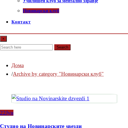
Училишен клуб за ментално здравје
Новинарски клуб
Контакт
×
Search
Дома
Archive by category "Новинарски клуб"
22
Јун
Студио на Новинарските ѕвезди