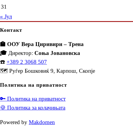
31
« Јул
Контакт
🏫 ООУ Вера Циривири – Трена
🎓
Директор:
Соња Јовановска
☎️
+389 2 3068 507
🗺️ Руѓер Бошковиќ 9, Карпош, Скопје
Политика на приватност
🔑 Политика на приватност
🍪 Политика за колачињата
Powered by
Makdomen