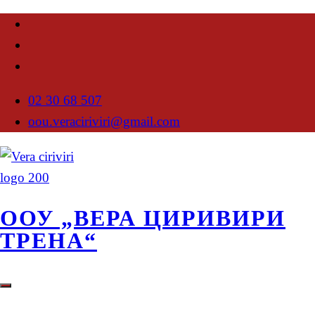
02 30 68 507
oou.veraciriviri@gmail.com
ООУ „ВЕРА ЦИРИВИРИ
ТРЕНА“